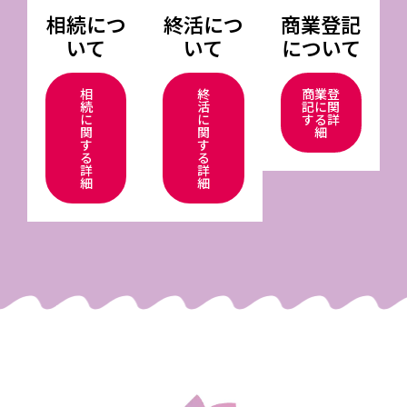
相続につ
終活につ
商業登記
いて
いて
について
相
終
商業登
続
活
記に関
に
に
する詳
関
関
細
す
す
る
る
詳
詳
細
細