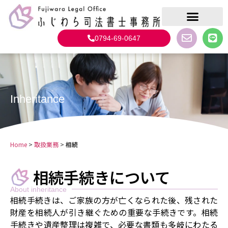
0794-69-0647
Inheritance
Home
>
取扱業務
>
相続
相続手続きについて
About inheritance
相続手続きは、ご家族の方が亡くなられた後、残された
財産を相続人が引き継ぐための重要な手続きです。相続
手続きや遺産整理は複雑で、必要な書類も多岐にわたる